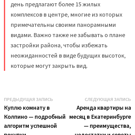
день предлагают более 15 жилых
комплексов в центре, многие из которых
примечательны своими панорамными
видами. Важно также не забывать о плане
застройки района, чтобы избежать
неожиданностей в виде будущих высоток,
которые могут закрыть вид.
Навигация
Предыдущая
С
ПРЕДЫДУЩАЯ ЗАПИСЬ
СЛЕДУЮЩАЯ ЗАПИСЬ
запись:
з
Куплю комнату в
Аренда квартиры на
по
Колпино — подробный
месяц в Екатеринбурге
записям
алгоритм успешной
— преимущества,
покупки
недостатки и советы