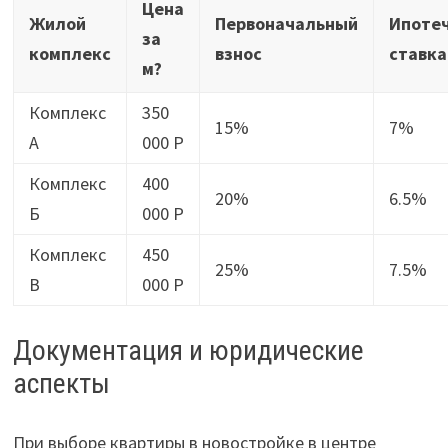
Цена
Жилой
Первоначальный
Ипоте
за
комплекс
взнос
ставка
м?
Комплекс
350
15%
7%
А
000 Р
Комплекс
400
20%
6.5%
Б
000 Р
Комплекс
450
25%
7.5%
В
000 Р
Документация и юридические
аспекты
При выборе квартиры в новостройке в центре